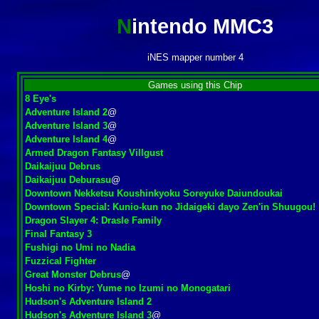
Nintendo MMC3
iNES mapper number 4
Games using this Chip
8 Eye's
Adventure Island 2
@
Adventure Island 3
@
Adventure Island 4
@
Armed Dragon Fantasy Villgust
Daikaijuu Debrus
Daikaijuu Deburasu
@
Downtown Nekketsu Koushinkyoku Soreyuke Daiundoukai
Downtown Special: Kunio-kun no Jidaigeki dayo Zen'in Shuugou!
Dragon Slayer 4: Drasle Family
Final Fantasy 3
Fushigi no Umi no Nadia
Fuzzical Fighter
Great Monster Debrus
@
Hoshi no Kirby: Yume no Izumi no Monogatari
Hudson's Adventure Island 2
Hudson's Adventure Island 3
@