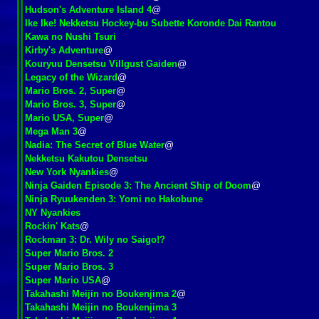
Hudson's Adventure Island 4
@
Ike Ike! Nekketsu Hockey-bu Subette Koronde Dai Rantou
Kawa no Nushi Tsuri
Kirby's Adventure
@
Kouryuu Densetsu Villgust Gaiden
@
Legacy of the Wizard
@
Mario Bros. 2, Super
@
Mario Bros. 3, Super
@
Mario USA, Super
@
Mega Man 3
@
Nadia: The Secret of Blue Water
@
Nekketsu Kakutou Densetsu
New York Nyankies
@
Ninja Gaiden Episode 3: The Ancient Ship of Doom
@
Ninja Ryuukenden 3: Yomi no Hakobune
NY Nyankies
Rockin' Kats
@
Rockman 3: Dr. Wily no Saigo!?
Super Mario Bros. 2
Super Mario Bros. 3
Super Mario USA
@
Takahashi Meijin no Boukenjima 2
@
Takahashi Meijin no Boukenjima 3