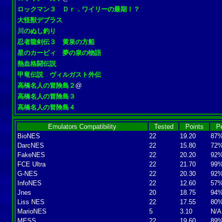
ロックマン３ Ｄｒ．ワイリーの最期！？
大怪獣デブラス
川のぬし釣り
忍者龍剣伝３ 黄泉の方船
星のカービィ 夢の泉の物語
熱血格闘伝説
甲竜伝説 ヴィルガスト外伝
高橋名人の冒険島２
@
高橋名人の冒険島３
高橋名人の冒険島４
Emulators Compatibility
Tested
Points
P
BioNES
22
19.20
87
DarcNES
22
15.80
72
FakeNES
22
20.20
92
FCE Ultra
22
21.70
99
G-NES
22
20.30
92
InfoNES
22
12.60
57
Jnes
20
18.75
94
Liss NES
22
17.55
80
MarioNES
5
3.10
N/A
MESS
22
19.60
89