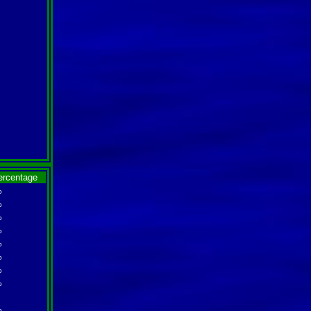
ercentage
%
%
%
%
%
%
%
%
%