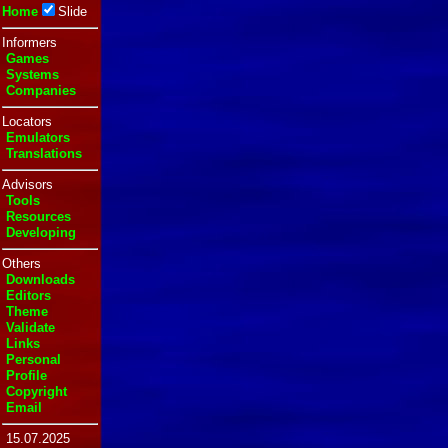
Home
Slide
Informers
Games
Systems
Companies
Locators
Emulators
Translations
Advisors
Tools
Resources
Developing
Others
Downloads
Editors
Theme
Validate
Links
Personal
Profile
Copyright
Email
15.07.2025