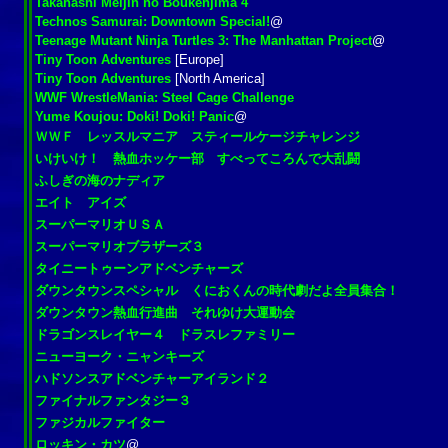
Takahashi Meijin no Boukenjima 4
Technos Samurai: Downtown Special!
@
Teenage Mutant Ninja Turtles 3: The Manhattan Project
@
Tiny Toon Adventures
[Europe]
Tiny Toon Adventures
[North America]
WWF WrestleMania: Steel Cage Challenge
Yume Koujou: Doki! Doki! Panic
@
ＷＷＦ レッスルマニア スティールケージチャレンジ
いけいけ！ 熱血ホッケー部 すべってころんで大乱闘
ふしぎの海のナディア
エイト アイズ
スーパーマリオＵＳＡ
スーパーマリオブラザーズ３
タイニートゥーンアドベンチャーズ
ダウンタウンスペシャル くにおくんの時代劇だよ全員集合！
ダウンタウン熱血行進曲 それゆけ大運動会
ドラゴンスレイヤー４ ドラスレファミリー
ニューヨーク・ニャンキーズ
ハドソンスアドベンチャーアイランド２
ファイナルファンタジー３
ファジカルファイター
ロッキン・カツ
@